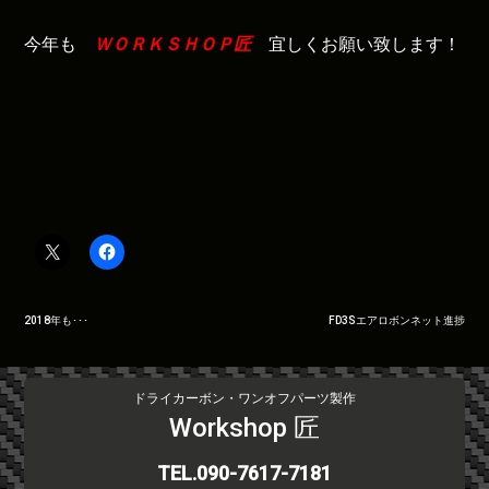
今年も
ＷＯＲＫＳＨＯＰ匠
宜しくお願い致します！
投
2018年も･･･
FD3Sエアロボンネット進捗
稿
ナ
ビ
ドライカーボン・ワンオフパーツ製作
ゲ
Workshop 匠
ー
シ
TEL.090-7617-7181