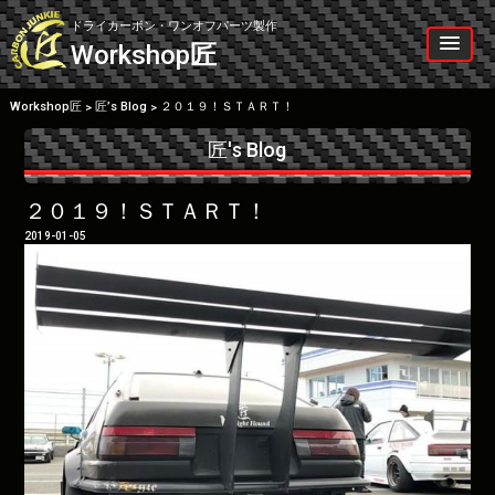
Skip
to
ドライカーボン・ワンオフパーツ製作
content
Workshop
匠
Workshop匠
匠’s Blog
２０１９！ＳＴＡＲＴ！
>
>
匠's Blog
２０１９！ＳＴＡＲＴ！
2019-01-05