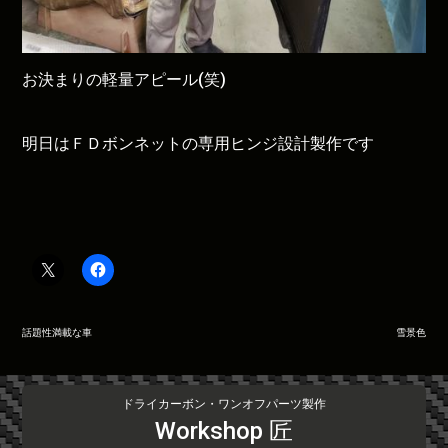
お決まりの軽量アピール(笑)
明日はＦＤボンネットの専用ヒンジ設計製作です
投
話題性満載な車
雪景色
稿
ナ
ビ
ドライカーボン・ワンオフパーツ製作
ゲ
Workshop 匠
ー