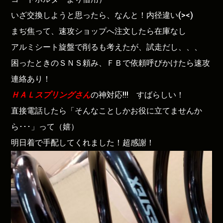
いざ交換しようと思ったら、なんと！内径違い(><)
まぢ焦って、速攻ショップへ注文したら在庫なし
アルミシート旋盤で削るも考えたが、試走だし、、、
困ったときのＳＮＳ頼み、ＦＢで依頼呼びかけたら速攻
連絡あり！
ＨＡＬスプリングさん
の神対応!!! すばらしい！
直接電話したら「そんなことしかお役に立てませんか
ら･･･」って（嬉）
明日着で手配してくれました！超感謝！