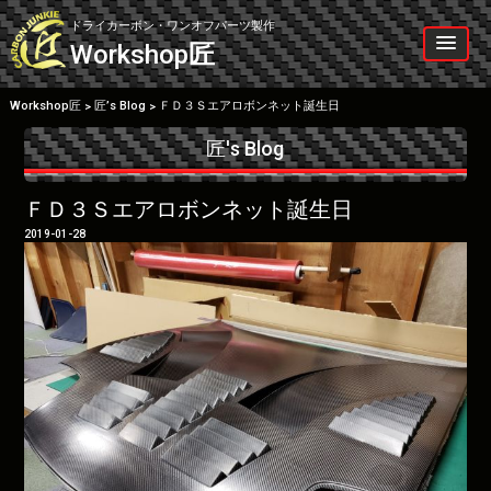
Skip
to
ドライカーボン・ワンオフパーツ製作
content
Workshop
匠
Workshop匠
匠’s Blog
ＦＤ３Ｓエアロボンネット誕生日
>
>
匠's Blog
ＦＤ３Ｓエアロボンネット誕生日
2019-01-28