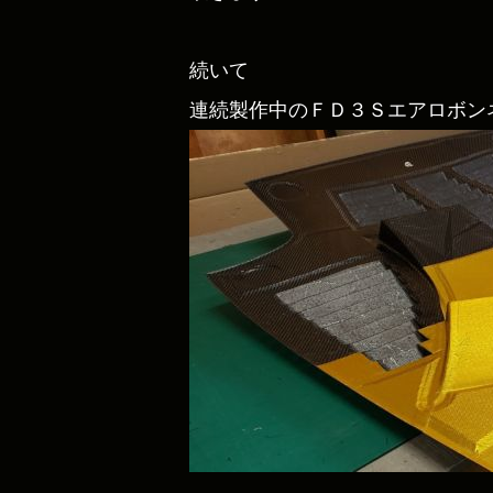
続いて
連続製作中のＦＤ３Ｓエアロボン