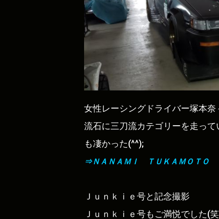
女性レーシングドライバー塚本奈々
流石に三刀流カテゴリーを走って
も凄かった(^^);
⇒ＮＡＮＡＭＩ ＴＵＫＡＭＯＴＯ
Ｊｕｎｋｉｅ号と記念撮影
Ｊｕｎｋｉｅ号もご満悦でした(笑