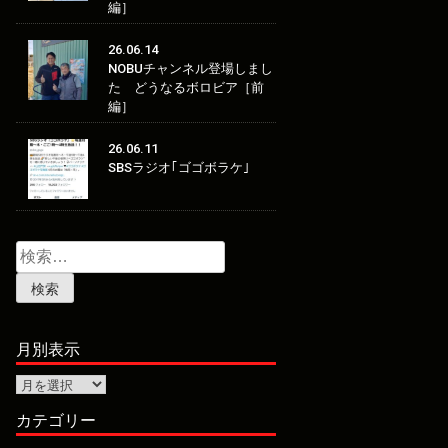
編］
26.06.14
NOBUチャンネル登場しまし
た どうなるボロビア［前
編］
26.06.11
SBSラジオ｢ゴゴボラケ｣
検
索:
月別表示
月
別
表
カテゴリー
示