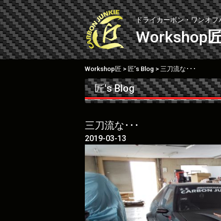
Skip
to
ドライカーボン・ワンオフ
content
Workshop
Workshop匠
匠’s Blog
三刀流な･･･
>
>
匠's Blog
三刀流な･･･
2019-03-13