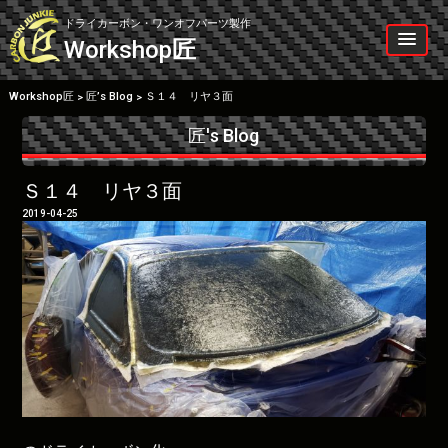
Skip
to
ドライカーボン・ワンオフパーツ製作
content
Workshop
匠
Workshop匠
匠’s Blog
Ｓ１４ リヤ３面
>
>
匠's Blog
Ｓ１４ リヤ３面
2019-04-25