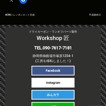
投
AE86トレノボンネット完成
平成最終日
稿
ナ
ビ
ドライカーボン・ワンオフパーツ製作
ゲ
Workshop 匠
ー
シ
TEL.090-7617-7181
ョ
静岡県御殿場市塚原1254-1
ン
(工房を移転しました！)
Facebook
Instagram
みんカラ