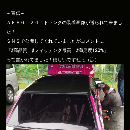
～宣伝～
ＡＥ８６ ２ｄｒトランクの装着画像が送られて来まし
た！
ＳＮＳで公開してくれていましたがコメントに
『♯高品質 ♯フィッテング最高 ♯満足度120%』
って書かれてました！嬉しいですねぇ（涙）