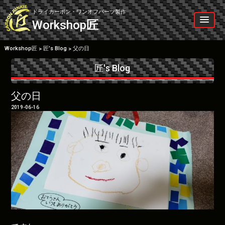
Skip
to
ドライカーボン・ワンオフパーツ製作
content
Workshop
匠
Workshop匠
匠’s Blog
父の日
>
>
匠's Blog
父の日
2019-06-16