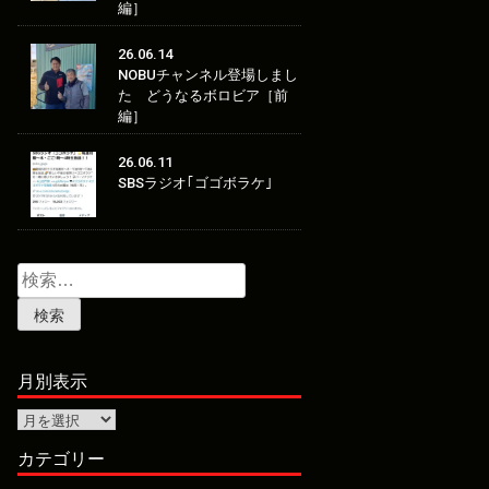
編］
26.06.14
NOBUチャンネル登場しまし
た どうなるボロビア［前
編］
26.06.11
SBSラジオ｢ゴゴボラケ｣
検
索:
月別表示
月
別
表
カテゴリー
示