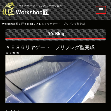
Skip
to
ドライカーボン・ワンオフパーツ製作
content
Workshop
匠
Workshop匠
匠’s Blog
ＡＥ８６リヤゲート プリプレグ型完成
>
>
匠's Blog
ＡＥ８６リヤゲート プリプレグ型完成
2019-08-03