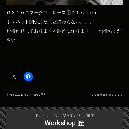
ＧＸ１００マーク２ レース用Ｄ１ｓｐｅｃ
ボンネット関係まだまだ終わらない。。。
お待たせしておりますが順番に作ります お待ちくだ
さい。
投
すってんコロリンからの２周年
ＯＵＲＡ８６ｍｅｅｔｓ
稿
ナ
ビ
ドライカーボン・ワンオフパーツ製作
ゲ
Workshop 匠
ー