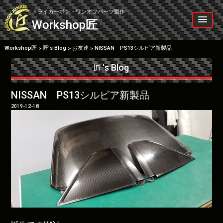
Skip
to
ドライカーボン・ワンオフパーツ製作
content
Workshop
匠
Workshop匠
匠’s Blog
お友達
NISSAN PS13シルビア新製品
>
>
>
匠's Blog
NISSAN PS13シルビア新製品
2019-12-18