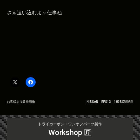
さぁ追い込むよ～仕事ね
投
お客様より装着画像
NISSAN RPS13 180SX新製品
稿
ナ
ビ
ドライカーボン・ワンオフパーツ製作
ゲ
Workshop 匠
ー