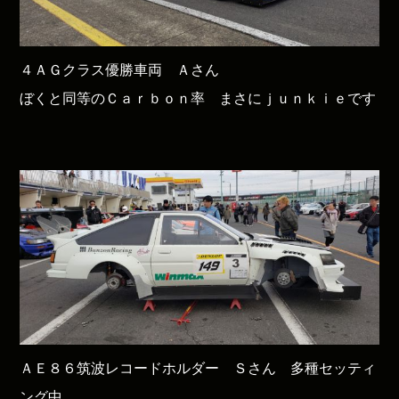
４ＡＧクラス優勝車両 Ａさん
ぼくと同等のＣａｒｂｏｎ率 まさにｊｕｎｋｉｅです
ＡＥ８６筑波レコードホルダー Ｓさん 多種セッティ
ング中