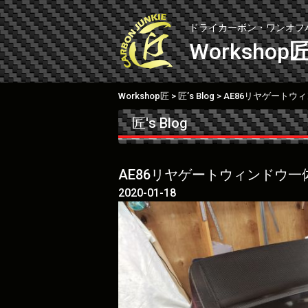
Skip
to
ドライカーボン・ワンオフ
content
Workshop
Workshop匠
匠’s Blog
AE86リヤゲートウ
>
>
匠's Blog
AE86リヤゲートウィンドウ一
2020-01-18