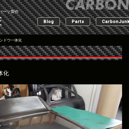
パーツ製作
匠
Blog
Parts
CarbonJunk
ィンドウ一体化
体化