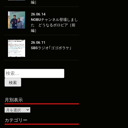
編］
26.06.14
NOBUチャンネル登場しまし
た どうなるボロビア［前
編］
26.06.11
SBSラジオ｢ゴゴボラケ｣
検
索:
月別表示
月
別
表
カテゴリー
示