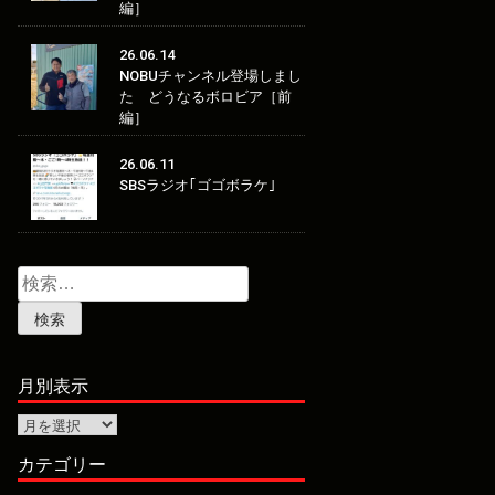
編］
26.06.14
NOBUチャンネル登場しまし
た どうなるボロビア［前
編］
26.06.11
SBSラジオ｢ゴゴボラケ｣
検
索:
月別表示
月
別
表
カテゴリー
示