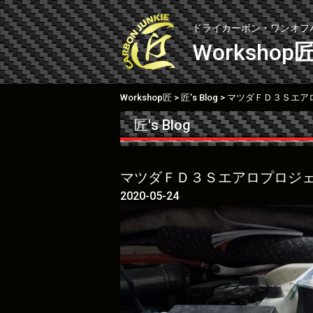
Skip
to
ドライカーボン・ワンオフ
content
Workshop
Workshop匠
匠’s Blog
マツダＦＤ３Ｓエア
>
>
匠's Blog
マツダＦＤ３Ｓエアロプロジ
2020-05-24