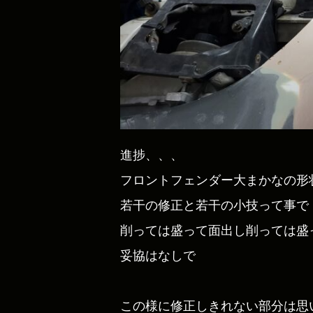
進捗、、、
フロントフェンダー大まかなの形
若干の修正と若干の小技って事で
削っては盛って面出し削っては盛
妥協はなしで
この様に修正しきれない部分は思