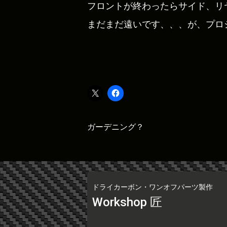
フロントが終わったらサイド、リ
まだまだ遠いです、、、が、プロジ
投
ガーデニング？
稿
ナ
ビ
ゲ
ー
ドライカーボン・ワンオフパーツ製作
シ
Workshop 匠
ョ
ン