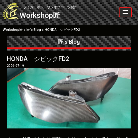
Skip
to
ドライカーボン・ワンオフパーツ製作
content
Workshop
匠
Workshop匠
匠’s Blog
HONDA シビックFD2
>
>
匠's Blog
HONDA シビックFD2
2020-07-19