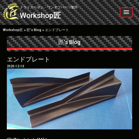
Skip
to
ドライカーボン・ワンオフパーツ製作
content
Workshop
匠
Workshop匠
匠’s Blog
エンドプレート
>
>
匠's Blog
エンドプレート
2020-12-10