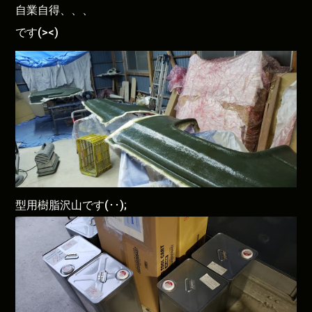
自業自得、、、
です(><)
型用樹脂沢山です(･･);