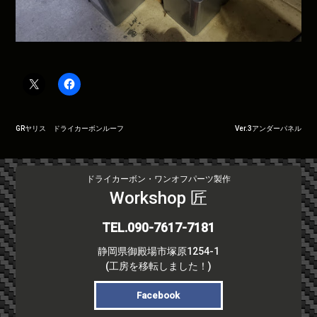
投
GRヤリス ドライカーボンルーフ
Ver.3アンダーパネル
稿
ナ
ビ
ドライカーボン・ワンオフパーツ製作
ゲ
Workshop 匠
ー
シ
TEL.090-7617-7181
ョ
静岡県御殿場市塚原1254-1
ン
(工房を移転しました！)
Facebook