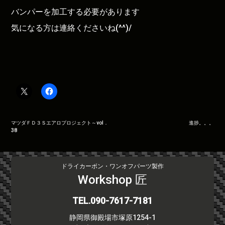
バンパーを加工する必要があります
気になる方は連絡くださいね(^^)/
投
マツダＦＤ３Ｓエアロプロジェクト～vol．
進捗。。。
38
稿
ナ
ビ
ドライカーボン・ワンオフパーツ製作
ゲ
Workshop 匠
ー
シ
TEL.090-7617-7181
ョ
ン
静岡県御殿場市塚原1254-1