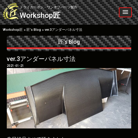
Skip
to
ドライカーボン・ワンオフパーツ製作
content
Workshop
匠
Workshop匠
匠’s Blog
ver.3アンダーパネル寸法
>
>
匠's Blog
ver.3アンダーパネル寸法
2021-01-21