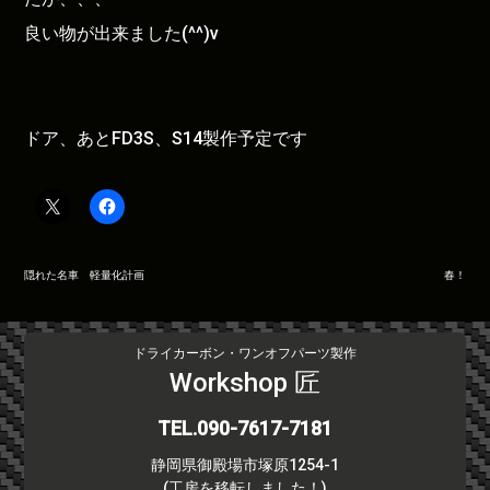
良い物が出来ました(^^)v
ドア、あとFD3S、S14製作予定です
投
隠れた名車 軽量化計画
春！
稿
ナ
ビ
ドライカーボン・ワンオフパーツ製作
ゲ
Workshop 匠
ー
シ
TEL.090-7617-7181
ョ
静岡県御殿場市塚原1254-1
ン
(工房を移転しました！)