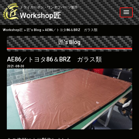
Skip
to
ドライカーボン・ワンオフパーツ製作
content
Workshop
匠
Workshop匠
匠’s Blog
AE86／トヨタ86＆BRZ ガラス類
>
>
匠's Blog
AE86／トヨタ86＆BRZ ガラス類
2021-08-30