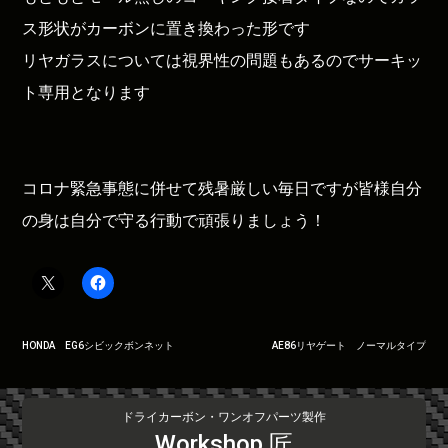
ス形状がカーボンに置き換わった形です
リヤガラスについては視界性の問題もあるのでサーキッ
ト専用となります
コロナ緊急事態に併せて残暑厳しい毎日ですが皆様自分
の身は自分で守る行動で頑張りましょう！
投
HONDA EG6シビックボンネット
AE86リヤゲート ノーマルタイプ
稿
ナ
ビ
ドライカーボン・ワンオフパーツ製作
ゲ
Workshop 匠