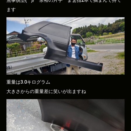
無事脱型(^^)/ 余裕の片手 まぁ指2本で摘まんで持て
ます
重量は3.0キログラム
大きさからの重量差に笑いが出ますね