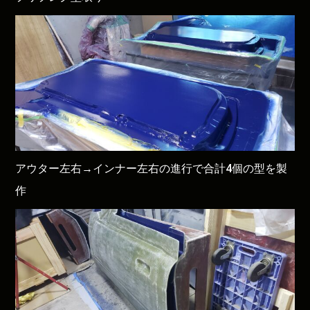
アウター左右→インナー左右の進行で合計4個の型を製
作