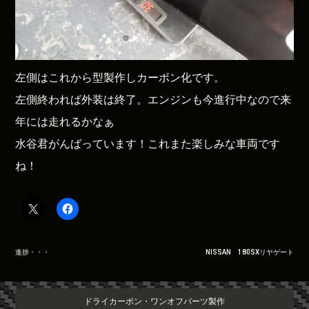
左側はこれから型製作しカーボン化です。
左側終われば外装は終了。エンジンも今進行中なので来
年には走れるかなぁ
水谷君がんばっています！これまた楽しみな車両です
ね！
投
進捗・・・
NISSAN 180SXリヤゲート
稿
ナ
ビ
ドライカーボン・ワンオフパーツ製作