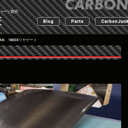
パーツ製作
匠
Blog
Parts
CarbonJunk
SAN 180SXリヤゲート