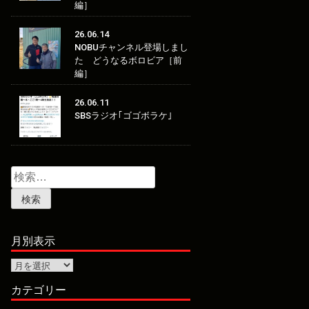
編］
26.06.14
NOBUチャンネル登場しまし
た どうなるボロビア［前
編］
26.06.11
SBSラジオ｢ゴゴボラケ｣
検
索:
月別表示
月
別
表
カテゴリー
示