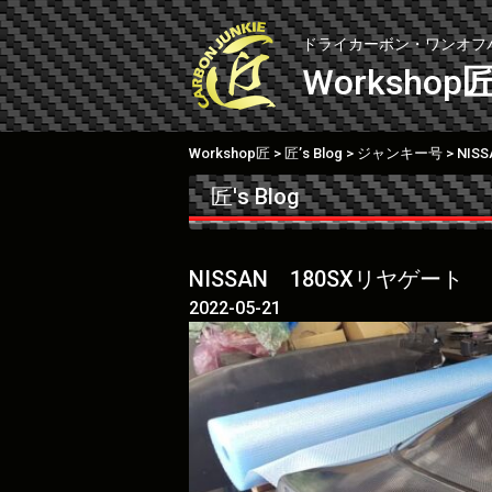
Skip
to
ドライカーボン・ワンオフ
content
Workshop
Workshop匠
匠’s Blog
ジャンキー号
NIS
>
>
>
匠's Blog
NISSAN 180SXリヤゲート
2022-05-21