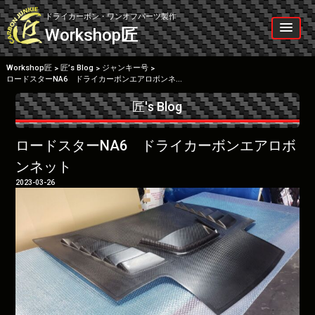
Skip
to
ドライカーボン・ワンオフパーツ製作
content
Workshop
匠
Workshop匠
匠’s Blog
ジャンキー号
>
>
>
ロードスターNA6 ドライカーボンエアロボンネット
匠's Blog
ロードスターNA6 ドライカーボンエアロボ
ンネット
2023-03-26