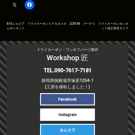
投
S15シルビア ドライカーボンドア＆カスタ
JZX100 マークⅡ ドライカーボンボンネ
ムボンネット
ット純正形状タイプ
稿
ナ
ビ
ドライカーボン・ワンオフパーツ製作
ゲ
Workshop 匠
ー
シ
TEL.090-7617-7181
ョ
ン
静岡県御殿場市塚原1254-1
(工房を移転しました！)
Facebook
Instagram
みんカラ