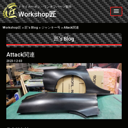
Skip
to
ドライカーボン・ワンオフパーツ製作
content
Workshop
匠
Workshop匠
匠’s Blog
ジャンキー号
Attack関連
>
>
>
匠's Blog
Attack関連
2023-12-03