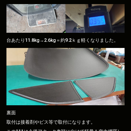
台あたり11.8kg→2.6kg＝約9.2ｋｇ軽くなりました。
裏面
取付は接着剤やビス等で取付になります。