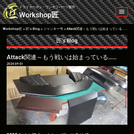
Skip
to
ドライカーボン・ワンオフパーツ製作
content
Workshop
匠
Workshop匠
匠’s Blog
ジャンキー号
Attack関連～もう戦いは始まっている……
>
>
>
匠's Blog
Attack関連～もう戦いは始まっている……
2024-09-01