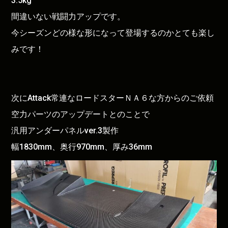
3.5kg
間違いない戦闘力アップです。
今シーズンどの様な形になって登場するのかとても楽し
みです！
次にAttack常連なロードスターＮＡ６な方からのご依頼
空力パーツのアップデートとのことで
汎用アンダーパネルver.3製作
幅1830mm、奥行970mm、厚み36mm