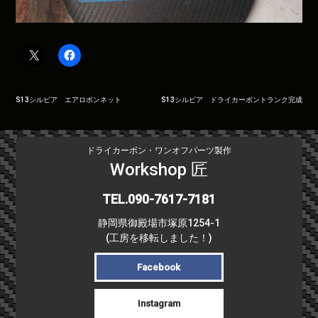
投
S13シルビア エアロボンネット
S13シルビア ドライカーボントランク完成
稿
ナ
ビ
ドライカーボン・ワンオフパーツ製作
ゲ
Workshop 匠
ー
シ
TEL.090-7617-7181
ョ
静岡県御殿場市塚原1254-1
ン
(工房を移転しました！)
Facebook
Instagram