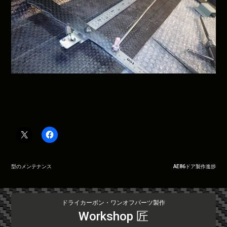
投
型のメンテナンス
AE86ドア製作進捗
稿
ナ
ビ
ドライカーボン・ワンオフパーツ製作
ゲ
Workshop 匠
ー