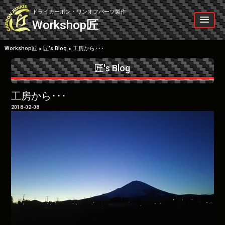
Skip
to
ドライカーボン・ワンオフパーツ製作
content
Workshop
匠
Workshop匠
匠’s Blog
工房から･･･
>
>
匠's Blog
工房から･･･
2018-02-08