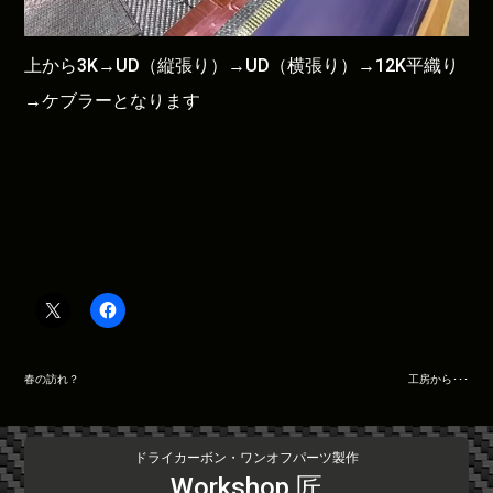
上から3K→UD（縦張り）→UD（横張り）→12K平織り
→ケブラーとなります
投
春の訪れ？
工房から･･･
稿
ナ
ビ
ドライカーボン・ワンオフパーツ製作
ゲ
Workshop 匠