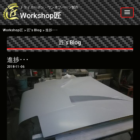
Skip
to
ドライカーボン・ワンオフパーツ製作
content
Workshop
匠
Workshop匠
匠’s Blog
進捗･･･
>
>
匠's Blog
進捗･･･
2018-11-06