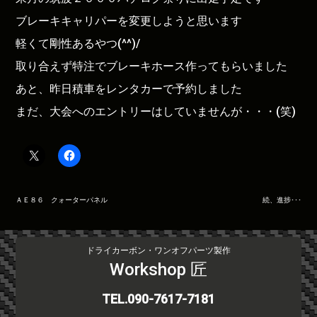
ブレーキキャリパーを変更しようと思います
軽くて剛性あるやつ(^^)/
取り合えず特注でブレーキホース作ってもらいました
あと、昨日積車をレンタカーで予約しました
まだ、大会へのエントリーはしていませんが・・・(笑)
投
ＡＥ８６ クォーターパネル
続、進捗･･･
稿
ナ
ビ
ドライカーボン・ワンオフパーツ製作
ゲ
Workshop 匠
ー
シ
TEL.090-7617-7181
ョ