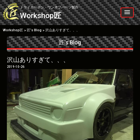
Skip
to
ドライカーボン・ワンオフパーツ製作
content
Workshop
匠
Workshop匠
匠’s Blog
沢山ありすぎて、、、
>
>
匠's Blog
沢山ありすぎて、、、
2019-10-26