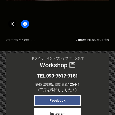
投
ミラー台座とその他、、、
GTR32エアロボンネット完成
稿
ナ
ビ
ドライカーボン・ワンオフパーツ製作
ゲ
Workshop 匠
ー
シ
TEL.090-7617-7181
ョ
静岡県御殿場市塚原1254-1
ン
(工房を移転しました！)
Facebook
Instagram