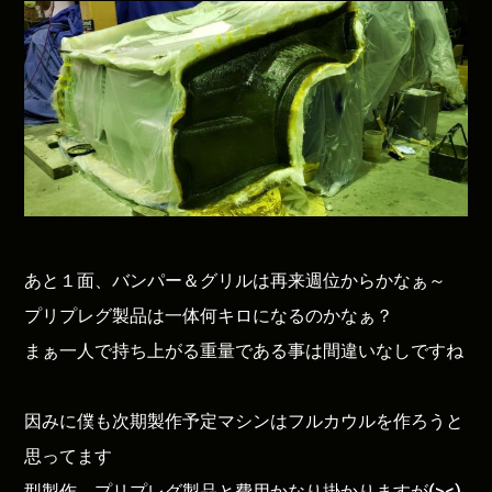
あと１面、バンパー＆グリルは再来週位からかなぁ～
プリプレグ製品は一体何キロになるのかなぁ？
まぁ一人で持ち上がる重量である事は間違いなしですね
因みに僕も次期製作予定マシンはフルカウルを作ろうと
思ってます
型製作、プリプレグ製品と費用かなり掛かりますが(><)