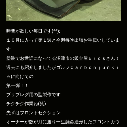
時間が欲しい毎日です(^^);
１０月に入って第１週と今週毎晩出張お手伝いしていま
す
塗装でお世話になってる沼津市の鈑金屋Ｂｒｏｓさん！
過去にも紹介しましたがゴルフＣａｒｂｏｎｊｕｎｋｉ
ｅに向けての
第一弾！！
プリプレグ用の型製作です
チクチク作業ね(笑)
先ずはフロントセクション
オーナーが数が月に渡り一生懸命造形したフロントカウ