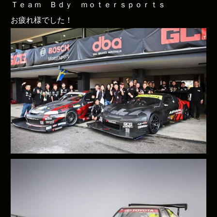
Ｔｅａｍ Ｂｄｙ ｍｏｔｅｒｓｐｏｒｔｓ
お疲れ様でした！