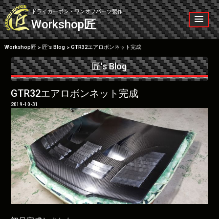
Skip
to
ドライカーボン・ワンオフパーツ製作
content
Workshop
匠
Workshop匠
匠’s Blog
GTR32エアロボンネット完成
>
>
匠's Blog
GTR32エアロボンネット完成
2019-10-31