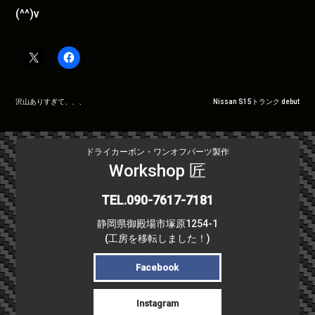
(^^)v
投
沢山ありすぎて、、、
Nissan S15トランク debut
稿
ナ
ビ
ドライカーボン・ワンオフパーツ製作
ゲ
Workshop 匠
ー
シ
TEL.090-7617-7181
ョ
静岡県御殿場市塚原1254-1
ン
(工房を移転しました！)
Facebook
Instagram