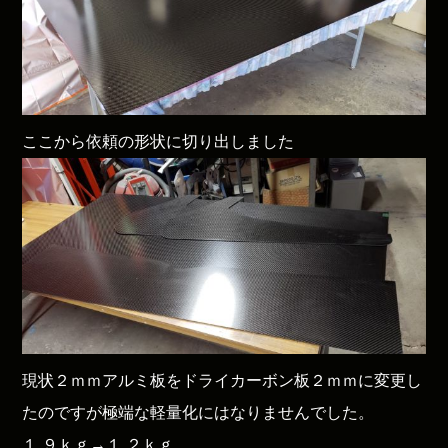
ここから依頼の形状に切り出しました
現状２ｍｍアルミ板をドライカーボン板２ｍｍに変更し
たのですが極端な軽量化にはなりませんでした。
１.９ｋｇ→１.２ｋｇ