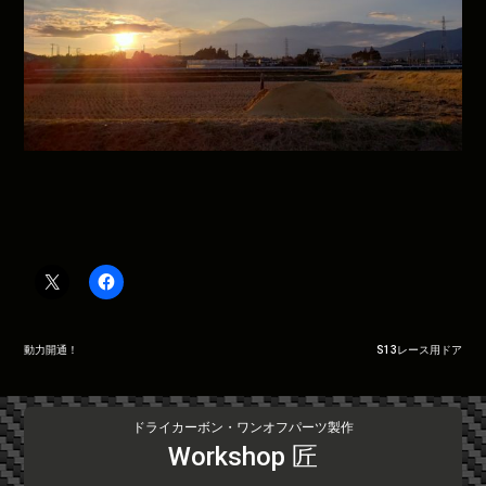
投
動力開通！
S13レース用ドア
稿
ナ
ビ
ドライカーボン・ワンオフパーツ製作
ゲ
Workshop 匠
ー