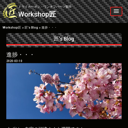
Skip
to
ドライカーボン・ワンオフパーツ製作
content
Workshop
匠
Workshop匠
匠’s Blog
進捗・・・
>
>
匠's Blog
進捗・・・
2020-03-10