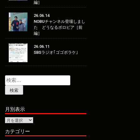
編］
26.06.14
NOBUチャンネル登場しまし
た どうなるボロビア［前
編］
26.06.11
SBSラジオ｢ゴゴボラケ｣
検
索:
月別表示
月
別
表
カテゴリー
示