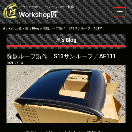
Skip
to
ドライカーボン・ワンオフパーツ製作
content
Workshop
匠
Workshop匠
匠’s Blog
廃盤ルーフ製作 S13サンルーフ／AE111
>
>
匠's Blog
廃盤ルーフ製作 S13サンルーフ／AE111
2021-08-13