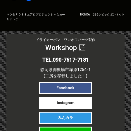
投
マツダＦＤ３Ｓエアロプロジェクト～もぉー
HONDA EG6シビックボンネット
ちょっと
稿
ナ
ビ
ドライカーボン・ワンオフパーツ製作
ゲ
Workshop 匠
ー
シ
TEL.090-7617-7181
ョ
ン
静岡県御殿場市塚原1254-1
(工房を移転しました！)
Facebook
Instagram
みんカラ