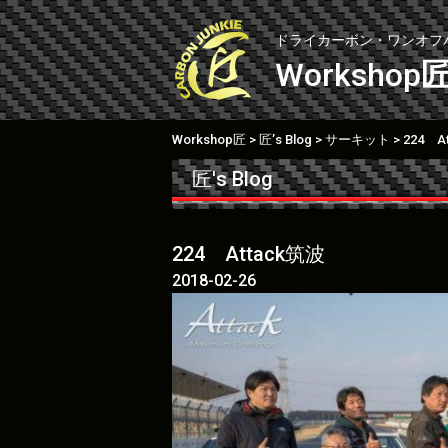
Skip
to
ドライカーボン・ワンオフ
content
Workshop
Workshop匠
匠’s Blog
サーキット
224 A
>
>
>
匠's Blog
224 Attack筑波
2018-02-26