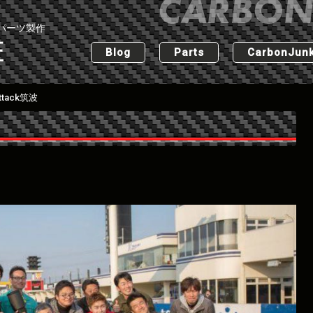
パーツ製作
匠
Blog
Parts
CarbonJunk
ttack筑波