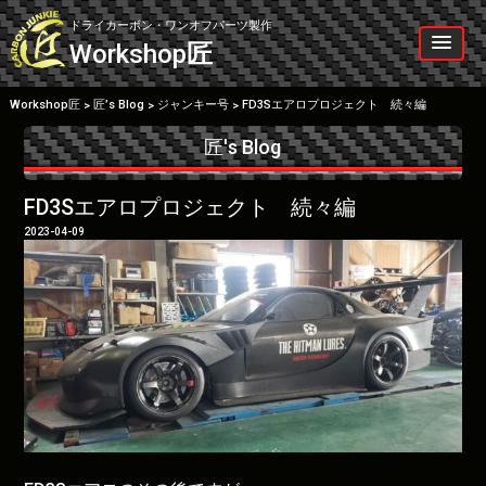
Skip
to
ドライカーボン・ワンオフパーツ製作
content
Workshop
匠
Workshop匠
匠’s Blog
ジャンキー号
FD3Sエアロプロジェクト 続々編
>
>
>
匠's Blog
FD3Sエアロプロジェクト 続々編
2023-04-09