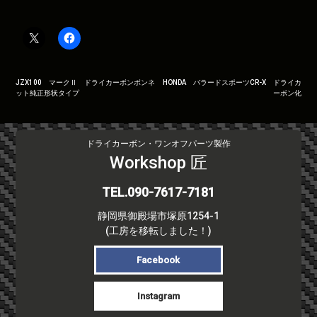
投
JZX100 マークⅡ ドライカーボンボンネ
HONDA バラードスポーツCR-X ドライカ
ット純正形状タイプ
ーボン化
稿
ナ
ビ
ドライカーボン・ワンオフパーツ製作
ゲ
Workshop 匠
ー
シ
TEL.090-7617-7181
ョ
ン
静岡県御殿場市塚原1254-1
(工房を移転しました！)
Facebook
Instagram