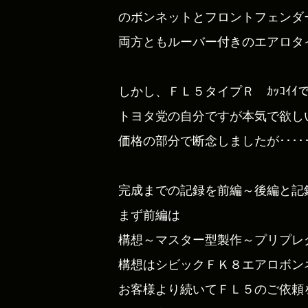
のボンネットとフロントフェンダ
両方ともルーバー付きのエアロタ
しかし、ＦＬ５タイプＲ ｶｯｺｲｲ
トヨタ党の自分ですが本気で欲し
価格の部分で断念しましたが･････(^
完成までの記録を前編～後編と記
まず前編は
構想～マスター型製作～プリプレ
構想はシビックＦＫ８エアロボン
お客様より続いてＦＬ５のご依頼