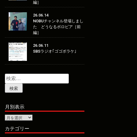
編］
26.06.14
NOBUチャンネル登場しまし
た どうなるボロビア［前
編］
26.06.11
SBSラジオ｢ゴゴボラケ｣
検
索:
月別表示
月
別
表
カテゴリー
示