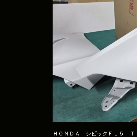
ＨＯＮＤＡ シビックＦＬ５ Ｔ