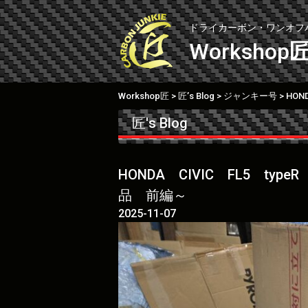
Skip
to
ドライカーボン・ワンオフ
content
Workshop
Workshop匠
匠’s Blog
ジャンキー号
>
>
>
匠's Blog
HONDA CIVIC FL5 
品 前編～
2025-11-07