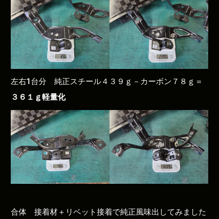
左右1台分 純正スチール４３９ｇ－カーボン７８ｇ＝
３６１ｇ軽量化
合体 接着材＋リベット接着で純正風味出してみました