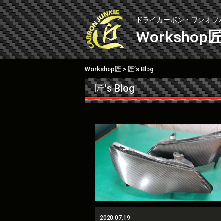
Skip
to
ドライカーボン・ワンオフ
content
Workshop
Workshop匠
匠’s Blog
>
匠's Blog
2020.07.19