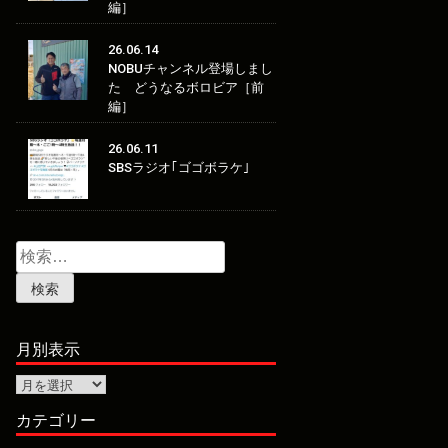
編］
26.06.14
NOBUチャンネル登場しまし
た どうなるボロビア［前
編］
26.06.11
SBSラジオ｢ゴゴボラケ｣
検
索:
月別表示
月
別
表
カテゴリー
示