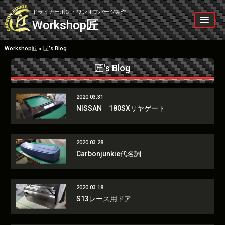
Skip
to
ドライカーボン・ワンオフパーツ製作
content
Workshop
匠
Workshop匠
匠’s Blog
>
匠's Blog
2020.03.31
NISSAN 180SXリヤゲート
2020.03.28
Carbonjunkie代名詞
2020.03.18
S13レース用ドア