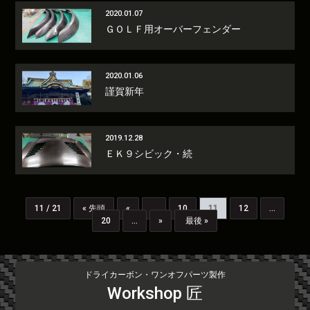
2020.01.07
ＧＯＬＦ用オーバーフェンダー
2020.01.06
謹賀新年
2019.12.28
ＥＫ９シビック・続
11 / 21
« 先頭
«
...
10
11
12
...
20
...
»
最後 »
ドライカーボン・ワンオフパーツ製作
Workshop 匠