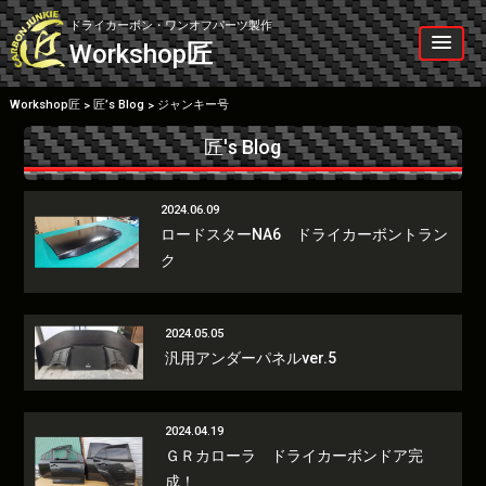
Skip
to
ドライカーボン・ワンオフパーツ製作
content
Workshop
匠
Workshop匠
匠’s Blog
ジャンキー号
>
>
匠's Blog
2024.06.09
ロードスターNA6 ドライカーボントラン
ク
2024.05.05
汎用アンダーパネルver.5
2024.04.19
ＧＲカローラ ドライカーボンドア完
成！